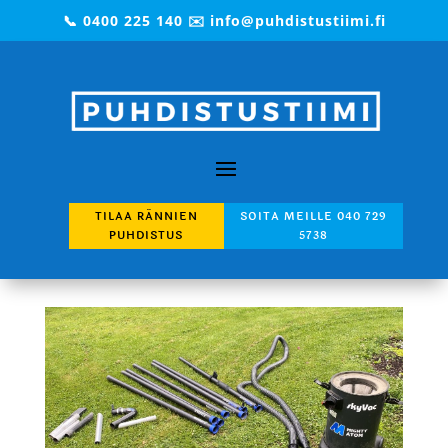
📞 0400 225 140 ✉️ info@puhdistustiimi.fi
TILAA RÄNNIEN
SOITA MEILLE 040 729
PUHDISTUS
5738