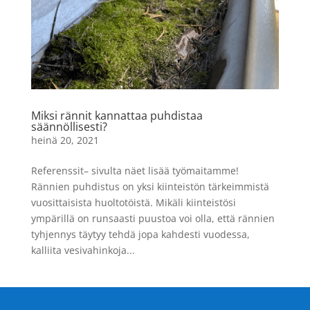
Miksi rännit kannattaa puhdistaa
säännöllisesti?
heinä 20, 2021
Referenssit– sivulta näet lisää työmaitamme!
Rännien puhdistus on yksi kiinteistön tärkeimmistä
vuosittaisista huoltotöistä. Mikäli kiinteistösi
ympärillä on runsaasti puustoa voi olla, että rännien
tyhjennys täytyy tehdä jopa kahdesti vuodessa,
kalliita vesivahinkoja...